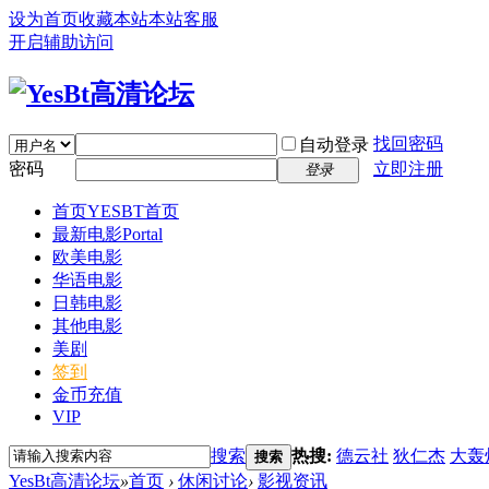
设为首页
收藏本站
本站客服
开启辅助访问
找回密码
自动登录
密码
立即注册
登录
首页
YESBT首页
最新电影
Portal
欧美电影
华语电影
日韩电影
其他电影
美剧
签到
金币充值
VIP
搜索
热搜:
德云社
狄仁杰
大轰
搜索
YesBt高清论坛
»
首页
›
休闲讨论
›
影视资讯