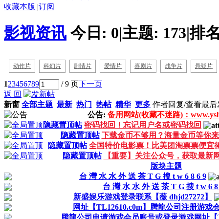
收藏本版
|
订阅
影视资讯
今日:
0
|
主题:
173
|
排名
动作片
科幻片
剧情片
爱情片
喜剧片
战争片
悬疑片
1
2
3
4
5
6
7
8
9
/ 9 页
下一页
返 回
新窗
全部主题
最新
热门
热帖
精华
更多
作者
回复/查看
最后
公告:
备用网站(收藏不迷路)：www.ysltd
隐藏置顶帖
密码找回！忘记用户名或密码找回
隐藏置顶帖
下载金币不够用？海量金币等你来
隐藏置顶帖
全国特价电影票！比美团淘票票便宜
隐藏置顶帖
【重要】关注公众号，获取最新
版块主题
台 灣 水 水 外 送 茶 T G 搜 t w 6 8 6 9
台 灣 水 水 外 送 茶 T G 搜 t w 6 8 
新盛娱乐游戏登录联系【薇 dhjd27272】
网址【TL12610.c0m】腾龍公司注册游
腾龍公司申请游戏会员账号或登录游戏网址【TL12