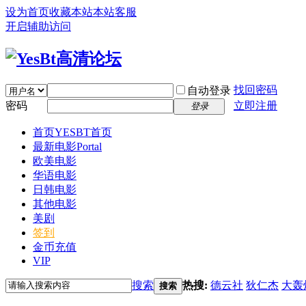
设为首页
收藏本站
本站客服
开启辅助访问
找回密码
自动登录
密码
立即注册
登录
首页
YESBT首页
最新电影
Portal
欧美电影
华语电影
日韩电影
其他电影
美剧
签到
金币充值
VIP
搜索
热搜:
德云社
狄仁杰
大轰
搜索