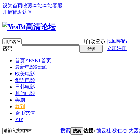
设为首页
收藏本站
本站客服
开启辅助访问
找回密码
自动登录
密码
立即注册
登录
首页
YESBT首页
最新电影
Portal
欧美电影
华语电影
日韩电影
其他电影
美剧
签到
金币充值
VIP
搜索
热搜:
德云社
狄仁杰
大轰
搜索